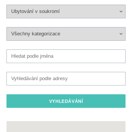
Multimédia
Safe in Dalmatia
cs
+385 21 227 933
info@kastela-info.hr
Villa Nika, Kamberovo šetalište 30,
Wskazówki
21216 Kaštel Stari, Hrvatska