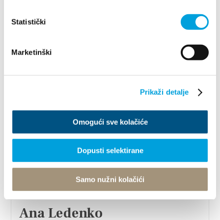
Statistički
Marketinški
1/4
Prikaži detalje
Ana Jaman
Omogući sve kolačiće
Franje Tuđmana 842, 21217 Kaštel Stari
+385(0)91 563 2291
Dopusti selektirane
villa.jaman@gmail.com
Samo nužni kolačići
Ana Ledenko