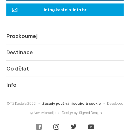
info@kastela-info.hr
Prozkoumej
Destinace
Co dělat
Info
© TZ Kastela 2022
Zásady používání souborů cookie
Developed
by:
Nove vibracije
Design by:
Signed Design