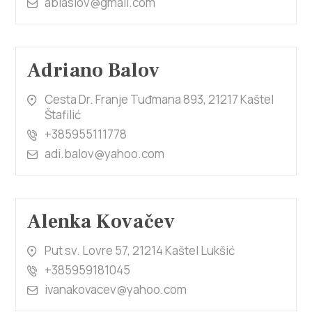
ablaslov@gmail.com
Adriano Balov
Cesta Dr. Franje Tuđmana 893, 21217 Kaštel
Štafilić
+385955111778
adi.balov@yahoo.com
Alenka Kovačev
Put sv. Lovre 57, 21214 Kaštel Lukšić
+385959181045
ivanakovacev@yahoo.com