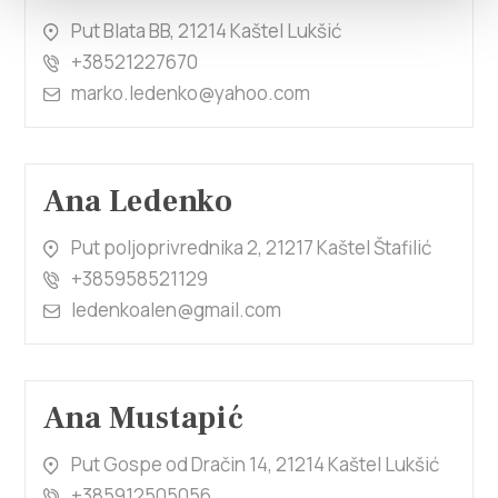
Put Blata BB, 21214 Kaštel Lukšić
+38521227670
marko.ledenko@yahoo.com
Ana Ledenko
Put poljoprivrednika 2, 21217 Kaštel Štafilić
+385958521129
ledenkoalen@gmail.com
Ana Mustapić
Put Gospe od Dračin 14, 21214 Kaštel Lukšić
+385912505056