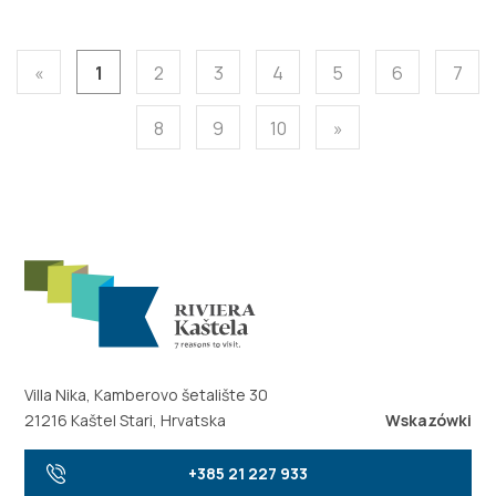
«
1
2
3
4
5
6
7
8
9
10
»
Villa Nika, Kamberovo šetalište 30
21216 Kaštel Stari, Hrvatska
Wskazówki
+385 21 227 933