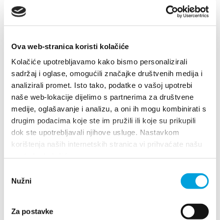
1/4
Ana Beram
Ova web-stranica koristi kolačiće
Kneza Trpimira 66, 21212 Kaštel Sućurac
Kolačiće upotrebljavamo kako bismo personalizirali
0915855472
sadržaj i oglase, omogućili značajke društvenih medija i
antonioberam@gmail.com
analizirali promet. Isto tako, podatke o vašoj upotrebi
naše web-lokacije dijelimo s partnerima za društvene
medije, oglašavanje i analizu, a oni ih mogu kombinirati s
drugim podacima koje ste im pružili ili koje su prikupili
Ana Brnas
dok ste upotrebljavali njihove usluge. Nastavkom
korištenja naših internetskih stranica vi prihvaćate našu
A.B. Šimića 11, 21214 Kaštel Gomilica
upotrebu kolačića.
098 370 599
Odabir
Nužni
pristanka
Za postavke