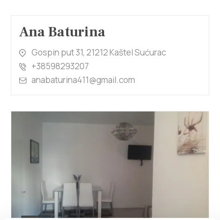
Ana Baturina
Gospin put 31, 21212 Kaštel Sućurac
+38598293207
anabaturina411@gmail.com