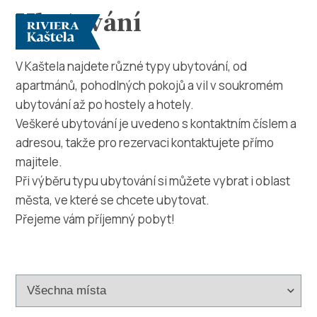
Ubytování
V Kaštela najdete různé typy ubytování, od
apartmánů, pohodlných pokojů a vil v soukromém
ubytování až po hostely a hotely.
Veškeré ubytování je uvedeno s kontaktním číslem a
adresou, takže pro rezervaci kontaktujete přímo
majitele.
Prozkoumej
Při výběru typu ubytování si můžete vybrat i oblast
města, ve které se chcete ubytovat.
Destinace
Přejeme vám příjemný pobyt!
Co dělat
Info