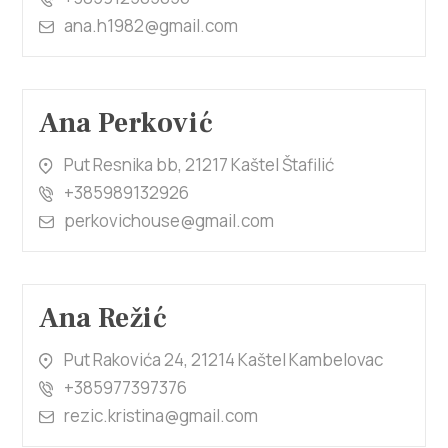
ana.h1982@gmail.com
Ana Perković
Put Resnika bb, 21217 Kaštel Štafilić
+385989132926
perkovichouse@gmail.com
Ana Režić
Put Rakovića 24, 21214 Kaštel Kambelovac
+385977397376
rezic.kristina@gmail.com