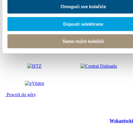
Omogući sve kolačiće
© TZ Kastela 2022
Zásady používání souborů cookie
Developed by:
Nove
vibracije
Design by:
Signed Design
Dopusti selektirane
Samo nužni kolačići
Powrót do góry
Wskazówki