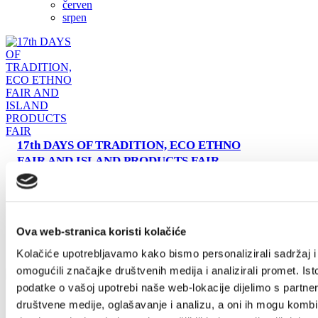
červen
srpen
cs
+385 21 227 933
info@kastela-info.hr
Villa Nika, Kamberovo šetalište 30,
21216 Kaštel Stari, Hrvatska
17th DAYS OF TRADITION, ECO ETHNO
FAIR AND ISLAND PRODUCTS FAIR
Ova web-stranica koristi kolačiće
Kolačiće upotrebljavamo kako bismo personalizirali sadržaj i
omogućili značajke društvenih medija i analizirali promet. Ist
podatke o vašoj upotrebi naše web-lokacije dijelimo s partne
društvene medije, oglašavanje i analizu, a oni ih mogu kombin