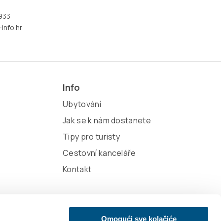
933
info.hr
Info
Ubytování
Jak se k nám dostanete
Tipy pro turisty
Cestovní kanceláře
Kontakt
Omogući sve kolačiće