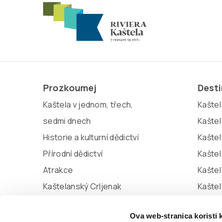
Prozkoumej
Dest
Kaštela v jednom, třech,
Kaštel 
sedmi dnech
Kaštel
Historie a kulturní dědictví
Kaštel
Přírodní dědictví
Kaštel
Atrakce
Kaštel
Kaštelanský Crljenak
Kašte
Miljenko a Dobrila
Kaštel
Ova web-stranica koristi 
Marina Kaštela