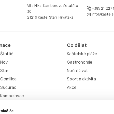
Villa Nika, Kamberovo šetalište
+385 21 227 
30
info@kastela-
21216 Kaštel Stari, Hrvatska
inace
Co dělat
Štafilić
Kaštelské pláže
 Novi
Gastronomie
 Stari
Noční život
 Gomilica
Sport a aktivita
 Sućurac
Akce
l Kambelovac
 Lukšić
kolačiće