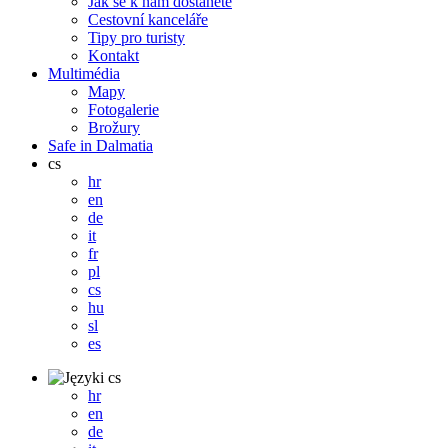
Jak se k nám dostanete
Cestovní kanceláře
Tipy pro turisty
Kontakt
Multimédia
Mapy
Fotogalerie
Brožury
Safe in Dalmatia
cs
hr
en
de
it
fr
pl
cs
hu
sl
es
cs
hr
en
de