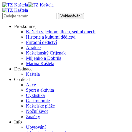
Prozkoumej
Kaštela v jednom, třech, sedmi dnech
Historie a kulturní dědictví
Přírodní dědictví
Atrakce
Kaštelanský Crljenak
Miljenko a Dobrila
Marina Kaštela
Destinace
Kaštela
Co dělat
Akce
Sport a aktivita
Cyklistika
Gastronomie
Kaštelské pláže
Noční život
Značky
Info
Ubytování