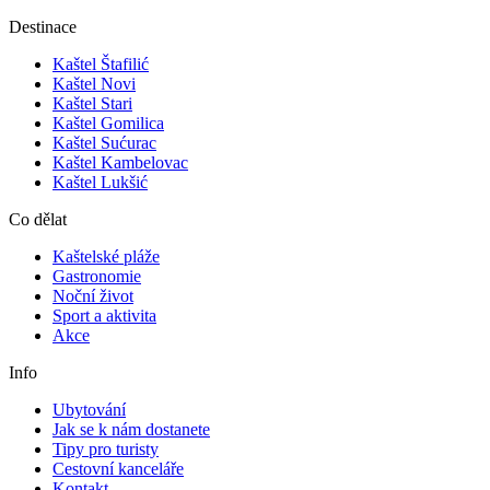
Destinace
Kaštel Štafilić
Kaštel Novi
Kaštel Stari
Kaštel Gomilica
Kaštel Sućurac
Kaštel Kambelovac
Kaštel Lukšić
Co dělat
Kaštelské pláže
Gastronomie
Noční život
Sport a aktivita
Akce
Info
Ubytování
Jak se k nám dostanete
Tipy pro turisty
Cestovní kanceláře
Kontakt