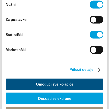
2019
Nužni
pristanka
2018
2017
2016
Za postavke
červen
únor
květen
Statistički
červen
srpen
září
Marketinški
říjen
prosinec
Prikaži detalje
A GUEST IN YOUR CITY
1. června 2019
Omogući sve kolačiće
Kaštel Lukšić
Dopusti selektirane
TOUR OF KAŠTELA BY BOAT