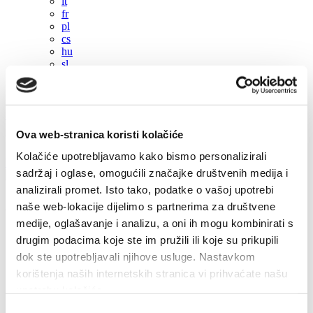
it
fr
pl
cs
hu
sl
es
+385 21 227 933
info@kastela-info.hr
Ova web-stranica koristi kolačiće
Villa Nika, Kamberovo šetalište 30, 21216 Kaštel Stari, Hrvatska
Kolačiće upotrebljavamo kako bismo personalizirali
Wskazówki
sadržaj i oglase, omogućili značajke društvenih medija i
analizirali promet. Isto tako, podatke o vašoj upotrebi
Akce
naše web-lokacije dijelimo s partnerima za društvene
medije, oglašavanje i analizu, a oni ih mogu kombinirati s
2019
drugim podacima koje ste im pružili ili koje su prikupili
2026
dok ste upotrebljavali njihove usluge. Nastavkom
2024
2023
korištenja naših internetskih stranica vi prihvaćate našu
2022
upotrebu kolačića.
2021
2020
Odabir