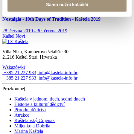
1. června 2019
Samo nužni kolačići
Nostalgia - 10th Days of Tradition - Kaštela 2019
28. června 2019 - 30. června 2019
Kaštel Novi
Villa Nika, Kamberovo šetalište 30
21216 Kaštel Stari, Hrvatska
Wskazówki
+385 21 227 933
info@kastela-info.hr
+385 21 227 933
info@kastela-info.hr
Prozkoumej
Kaštela v jednom, třech, sedmi dnech
Historie a kulturní dědictví
Přírodní dědictví
Atrakce
Kaštelanský Crljenak
Miljenko a Dobrila
Marina Kaštela