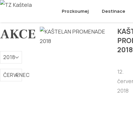
Prozkoumej
Destinace
AKCE
KAŠ
PRO
2018
2018
12.
ČERVENEC
červe
2018