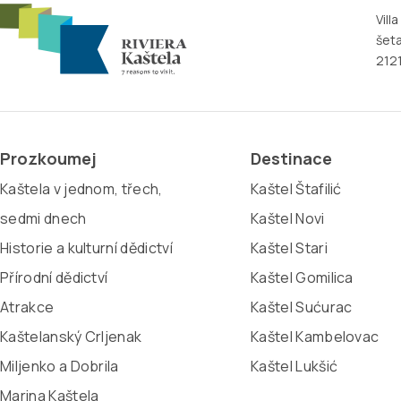
Vill
šeta
2121
Prozkoumej
Destinace
Kaštela v jednom, třech,
Kaštel Štafilić
sedmi dnech
Kaštel Novi
Historie a kulturní dědictví
Kaštel Stari
Přírodní dědictví
Kaštel Gomilica
Atrakce
Kaštel Sućurac
Kaštelanský Crljenak
Kaštel Kambelovac
Miljenko a Dobrila
Kaštel Lukšić
Marina Kaštela