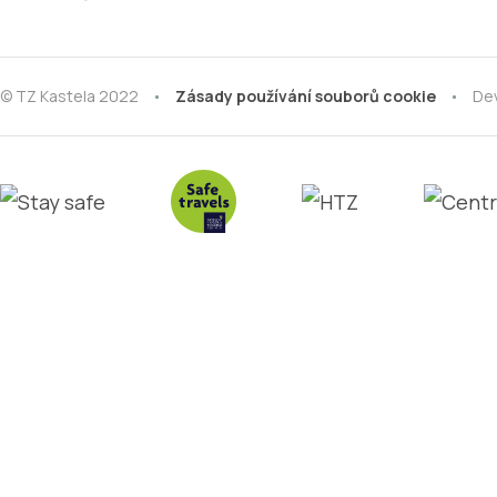
© TZ Kastela 2022
Zásady používání souborů cookie
De