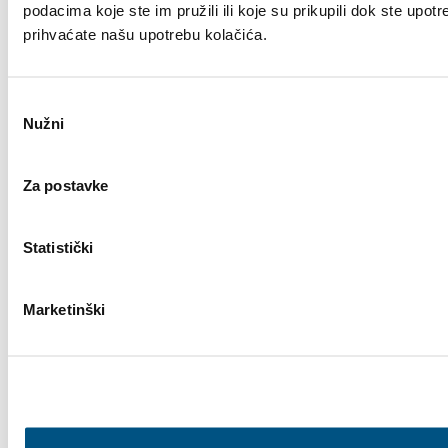
podacima koje ste im pružili ili koje su prikupili dok ste upot
prihvaćate našu upotrebu kolačića.
Odabir
Nužni
pristanka
Za postavke
Statistički
Marketinški