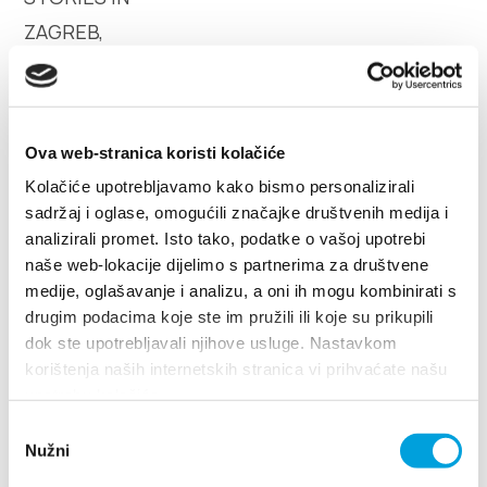
Safe in Dalmatia
cs
Ova web-stranica koristi kolačiće
Kastela City Day celebration
+385 21 227 933
Kolačiće upotrebljavamo kako bismo personalizirali
program 2018
sadržaj i oglase, omogućili značajke društvenih medija i
info@kastela-info.hr
analizirali promet. Isto tako, podatke o vašoj upotrebi
naše web-lokacije dijelimo s partnerima za društvene
medije, oglašavanje i analizu, a oni ih mogu kombinirati s
Villa Nika, Kamberovo šetalište 30,
drugim podacima koje ste im pružili ili koje su prikupili
Wskazówki
21216 Kaštel Stari, Hrvatska
dok ste upotrebljavali njihove usluge. Nastavkom
korištenja naših internetskih stranica vi prihvaćate našu
upotrebu kolačića.
Odabir
Nužni
pristanka