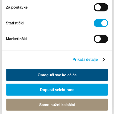
Villa Nika, Kamberovo šetalište 30
Za postavke
21216 Kaštel Stari, Hrvatska
Wskazówki
Statistički
+385 21 227 933
info@kastela-info.hr
Marketinški
Prikaži detalje
Prozkoumej
Omogući sve kolačiće
Destinace
Co dělat
Dopusti selektirane
Info
Samo nužni kolačići