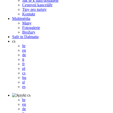
Jak se k nám dostanete
Cestovní kanceláře
Tipy pro turisty
Kontakt
Multimédia
Mapy
Fotogalerie
Brožury
Safe in Dalmatia
cs
hr
en
de
it
fr
pl
cs
hu
sl
es
cs
hr
en
de