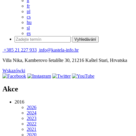
it
fr
pl
cs
hu
sl
es
+385 21 227 933
info@kastela-info.hr
Villa Nika, Kamberovo šetalište 30, 21216 Kaštel Stari, Hrvatska
Wskazówki
Akce
2016
2026
2024
2023
2022
2021
2020