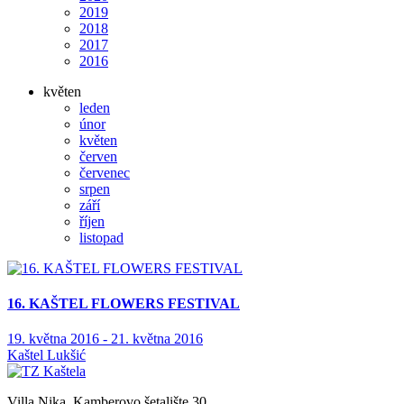
2019
2018
2017
2016
květen
leden
únor
květen
červen
červenec
srpen
září
říjen
listopad
16. KAŠTEL FLOWERS FESTIVAL
19. května 2016 - 21. května 2016
Kaštel Lukšić
Villa Nika, Kamberovo šetalište 30