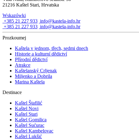
21216 Kaštel Stari, Hrvatska
Wskazówki
+385 21 227 933
info@kastela-info.hr
+385 21 227 933
info@kastela-info.hr
Prozkoumej
Kaštela v jednom, třech, sedmi dnech
Historie a kulturní dědictví
Přírodní dědictví
Atrakce
Kaštelanský Crljenak
Miljenko a Dobrila
Marina Kaštela
Destinace
Kaštel Štafilić
Kaštel Novi
Kaštel Stari
Kaštel Gomilica
Kaštel Sućurac
Kaštel Kambelovac
Kaštel Lukšić