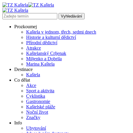
Prozkoumej
Kaštela v jednom, třech, sedmi dnech
Historie a kulturní dědictví
Přírodní dědictví
Atrakce
Kaštelanský Crljenak
Miljenko a Dobrila
Marina Kaštela
Destinace
Kaštela
Co dělat
Akce
Sport a aktivita
Cyklistika
Gastronomie
Kaštelské pláže
Noční život
Značky
Info
Ubytování